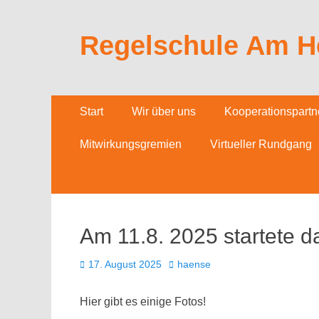
Regelschule Am H
Primäres
Zum
Start
Wir über uns
Kooperationspartn
Inhalt
Menü
springen
Mitwirkungsgremien
Virtueller Rundgang
Am 11.8. 2025 startete d
Veröffentlicht
Autor
17. August 2025
haense
am
Hier gibt es einige Fotos!