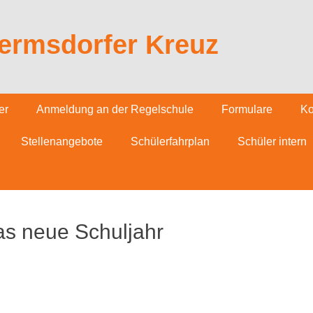
ermsdorfer Kreuz
er
Anmeldung an der Regelschule
Formulare
Ko
Stellenangebote
Schülerfahrplan
Schüler intern
as neue Schuljahr